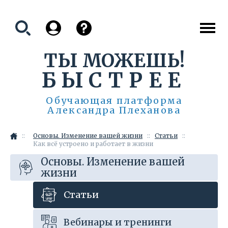
Регистрация на мероприятие
Укажите Ваш e-mail
ТЫ МОЖЕШЬ!
и мы вовремя
напомним о
БЫСТРЕЕ
Согласен на обработку
событии:
персональных данных
Обучающая платформа
Александра Плеханова
Зарегистрироваться
Основы. Изменение вашей жизни
Статьи
Как всё устроено и работает в жизни
Основы. Изменение вашей
жизни
Статьи
Вебинары и тренинги