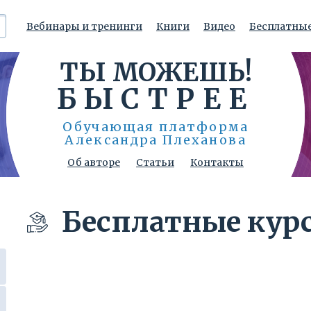
Регистрация на
Вебинары и тренинги
Книги
Видео
Бесплатные
мероприятие
ТЫ МОЖЕШЬ!
Укажите Ваш e-mail
и мы вовремя напомним о событии:
БЫСТРЕЕ
Обучающая платформа
Александра Плеханова
Согласен на обработку персональных
данных
Об авторе
Статьи
Контакты
Зарегистрироваться
Бесплатные кур