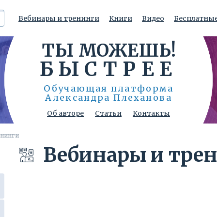
Регистрация на
Вебинары и тренинги
Книги
Видео
Бесплатные
мероприятие
ТЫ МОЖЕШЬ!
Укажите Ваш e-mail
и мы вовремя напомним о событии:
БЫСТРЕЕ
Обучающая платформа
Александра Плеханова
Согласен на обработку персональных
данных
Об авторе
Статьи
Контакты
енинги
Зарегистрироваться
Вебинары и тре