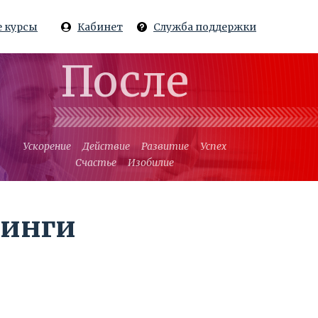
 курсы
Кабинет
Служба поддержки
После
Ускорение
Действие
Развитие
Успех
Счастье
Изобилие
нинги