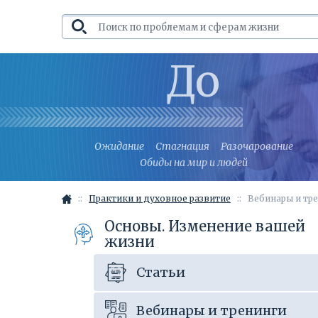
До
Ожидание
Стагнация
Разочарование
Обиды на мир и людей
Практики и духовное развитие
Вебинары и тр
Основы. Изменение вашей
жизни
Статьи
Вебинары и тренинги