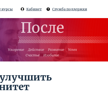
 курсы
Кабинет
Служба поддержки
После
Ускорение
Действие
Развитие
Успех
Счастье
Изобилие
 улучшить
унитет