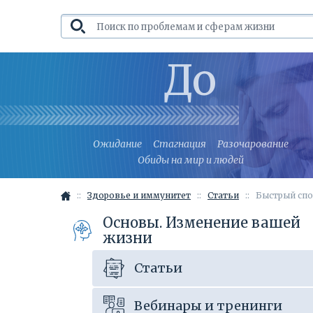
До
Ожидание
Стагнация
Разочарование
Обиды на мир и людей
Здоровье и иммунитет
Статьи
Быстрый спо
Основы. Изменение вашей
жизни
Статьи
Вебинары и тренинги