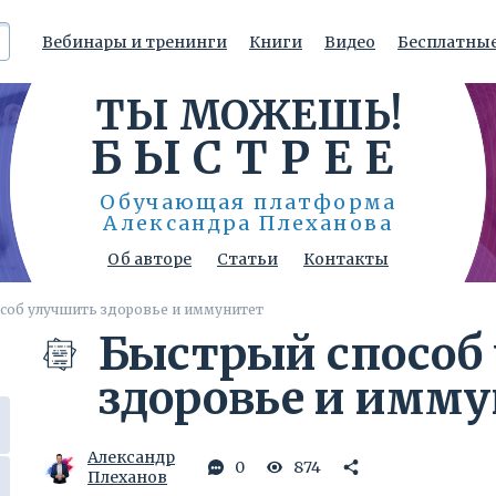
Регистрация на
Вебинары и тренинги
Книги
Видео
Бесплатные
мероприятие
ТЫ МОЖЕШЬ!
Укажите Ваш e-mail
и мы вовремя напомним о событии:
БЫСТРЕЕ
Обучающая платформа
Александра Плеханова
Согласен на обработку персональных
данных
Об авторе
Статьи
Контакты
соб улучшить здоровье и иммунитет
Зарегистрироваться
Быстрый способ
здоровье и имм
Александр
0
874
Плеханов